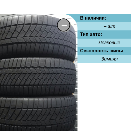
В наличии:
-- шт
Тип авто:
Легковые
Сезонность шины:
Зимняя