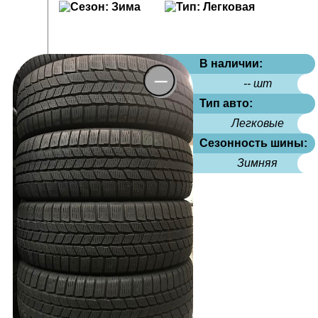
В наличии:
-- шт
Тип авто:
Легковые
Сезонность шины:
Зимняя