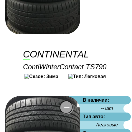
CONTINENTAL
ContiWinterContact TS790
В наличии:
-- шт
Тип авто:
Легковые