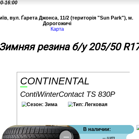
00-16:00
иїв, вул. Ґарета Джонса, 11/2 (територія "Sun Park"), м.
Дорогожичі
Карта
Зимняя резина б/у 205/50 R1
CONTINENTAL
ContiWinterContact TS 830P
В наличии:
-- шт