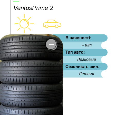
VentusPrime 2
В наявності:
-- шт
Тип авто:
Легковые
Сезонність шин:
Летняя