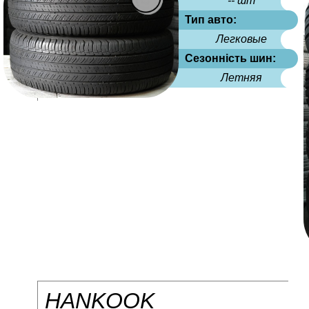
-- шт
Тип авто:
Легковые
Сезонність шин:
Летняя
HANKOOK