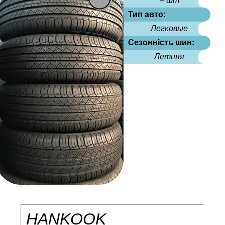
-- шт
Тип авто:
Легковые
Сезонність шин:
Летняя
HANKOOK