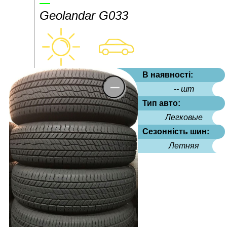
Geolandar G033
В наявності:
-- шт
Тип авто:
Легковые
Сезонність шин:
Летняя