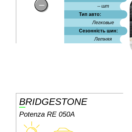
-- шт
Тип авто:
Легковые
Сезонність шин:
Летняя
BRIDGESTONE
Potenza RE 050A