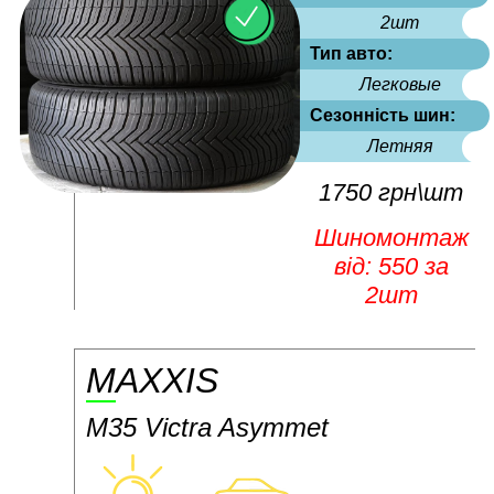
2шт
Тип авто:
Легковые
Сезонність шин:
Летняя
1750 грн\шт
Шиномонтаж
від: 550 за
2шт
MAXXIS
M35 Victra Asymmet