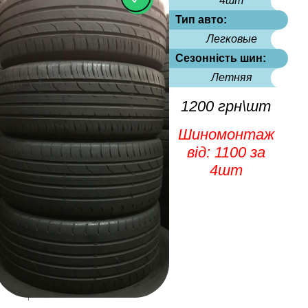
4шт
Тип авто:
Легковые
Сезонність шин:
Летняя
1200 грн\шт
Шиномонтаж
від: 1100 за
4шт