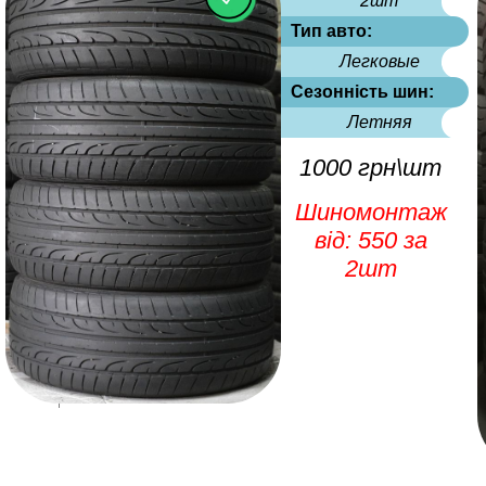
2шт
Тип авто:
Легковые
Сезонність шин:
Летняя
1000 грн\шт
Шиномонтаж
від: 550 за
2шт