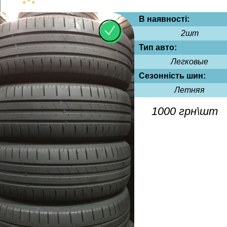
В наявності:
2шт
Тип авто:
Легковые
Сезонність шин:
Летняя
1000 грн\шт