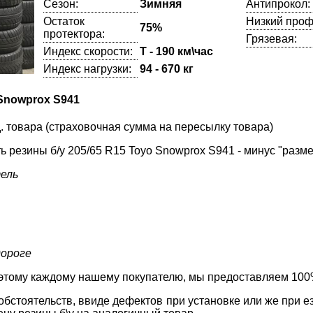
Сезон:
Зимняя
Антипрокол:
Остаток
Низкий проф
75%
протектора:
Грязевая:
Индекс скорости:
T - 190 км\час
Индекс нагрузки:
94 - 670 кг
 Snowprox S941
. товара (страховочная сумма на пересылку товара)
 резины б/у 205/65 R15 Toyo Snowprox S941 - минус "разм
ель
дороге
этому каждому нашему покупателю, мы предоставляем 100%
бстоятельств, ввиде дефектов при установке или же при ез