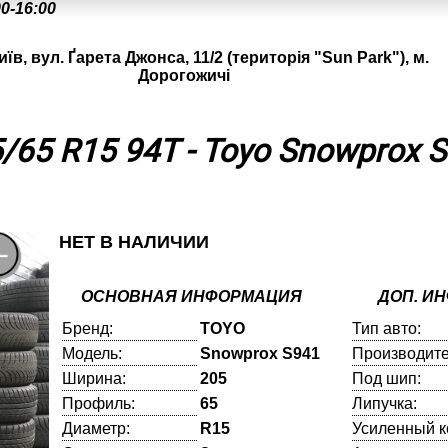
00-16:00
иїв, вул. Ґарета Джонса, 11/2 (територія "Sun Park"), м.
Дорогожичі
/65 R15 94T - Toyo Snowprox 
НЕТ В НАЛИЧИИ
ОСНОВНАЯ ИНФОРМАЦИЯ
ДОП. И
Бренд:
TOYO
Тип авто:
Модель:
Snowprox S941
Производите
Ширина:
205
Под шип:
Профиль:
65
Липучка:
Диаметр:
R15
Усиленный к