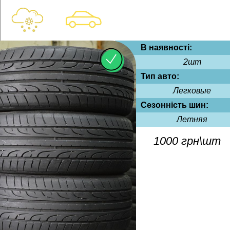
В наявності:
2шт
Тип авто:
Легковые
Сезонність шин:
Летняя
1000 грн\шт