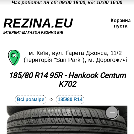
Час роботи: пн-сб: 09:00-18:00, нд: 10:00-16:00
REZINA.EU
Корзина
пуста
ІНТЕРЕНТ-МАГАЗИН РЕЗИНИ Б/В
м. Київ, вул. Ґарета Джонса, 11/2
(територія "Sun Park"), м. Дорогожичі
185/80 R14 95R - Hankook Centum
K702
Всі розміри
->
185/80 R14