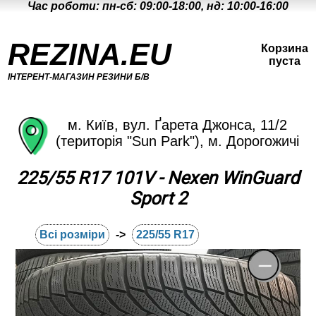
Час роботи: пн-сб: 09:00-18:00, нд: 10:00-16:00
REZINA.EU
Корзина
пуста
ІНТЕРЕНТ-МАГАЗИН РЕЗИНИ Б/В
м. Київ, вул. Ґарета Джонса, 11/2
(територія "Sun Park"), м. Дорогожичі
225/55 R17 101V - Nexen WinGuard
Sport 2
Всі розміри
->
225/55 R17