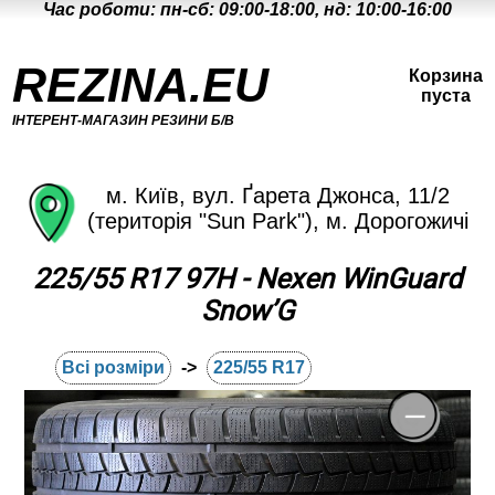
Час роботи: пн-сб: 09:00-18:00, нд: 10:00-16:00
REZINA.EU
Корзина
пуста
ІНТЕРЕНТ-МАГАЗИН РЕЗИНИ Б/В
м. Київ, вул. Ґарета Джонса, 11/2
(територія "Sun Park"), м. Дорогожичі
225/55 R17 97H - Nexen WinGuard
Snow’G
Всі розміри
->
225/55 R17