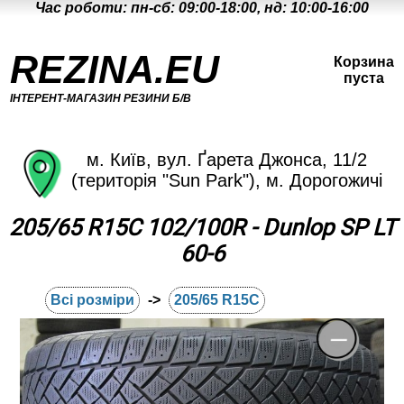
Час роботи: пн-сб: 09:00-18:00, нд: 10:00-16:00
REZINA.EU
Корзина
пуста
ІНТЕРЕНТ-МАГАЗИН РЕЗИНИ Б/В
м. Київ, вул. Ґарета Джонса, 11/2
(територія "Sun Park"), м. Дорогожичі
205/65 R15C 102/100R - Dunlop SP LT
60-6
Всі розміри
->
205/65 R15C